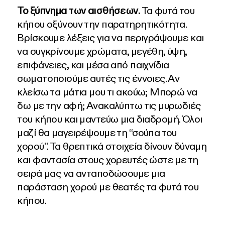
Το ξύπνημα των αισθήσεων.
Τα φυτά του
κήπου οξύνουν την παρατηρητικότητα.
Βρίσκουμε λέξεις για να περιγράψουμε και
να συγκρίνουμε χρώματα, μεγέθη, ύψη,
επιφάνειες, και μέσα από παιχνίδια
σωματοποιούμε αυτές τις έννοιες. Αν
κλείσω τα μάτια μου τι ακούω; Μπορώ να
δω με την αφή; Ανακαλύπτω τις μυρωδιές
του κήπου και μαντεύω
μια
διαδρομή. Όλοι
μαζί θα μαγειρέψουμε τη “σούπα του
χορού”. Τα θρεπτικά στοιχεία δίνουν δύναμη
και φαντασία στους χορευτές ώστε με τη
σειρά μας να ανταποδώσουμε μια
παράσταση χορού με θεατές τα φυτά του
κήπου.