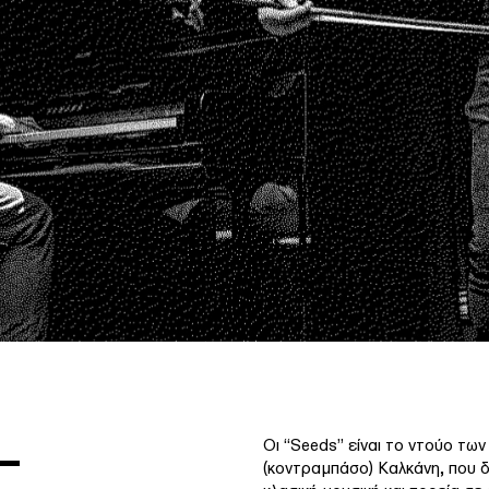
–
Οι “Seeds” είναι το ντούο τω
(κοντραμπάσο) Καλκάνη, που 