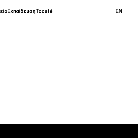
είο
Εκπαίδευση
Tocafé
EN