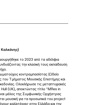
ς Καλκάνης)
μιουργήθηκε το 2023 από τα αδέλφια
υνδυάζοντας την κλασική τους εκπαίδευση
ήχο.
πλωματούχος κοντραμπασίστας (Ωδείο
ος του Τμήματος Μουσικής Επιστήμης και
κεδονίας. Ολοκλήρωσε τις μεταπτυχιακές
 Hull (UK), αποκτώντας τίτλο “MRes in
Είναι μέλος της Συμφωνικής Ορχήστρας
ει μουσική για τα προσωπικά του project
ένους καλλιτέχνες στην Ελλάδα και την