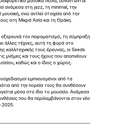
 διαφορετικά μουσικά πεδία, συναντώνται
εί ανάμεσα στη jazz, τη minimal, την
l μουσική, ενώ αντλεί στοιχεία από την
τους στη Μικρά Ασία και τη Θράκη.
α εξερευνά τον πειραματισμό, τη σύμπραξη
 με άλλες τέχνες, αυτή τη φορά στο
ης καλλιτεχνικής τους έρευνας, οι Seeds
τις μνήμες και τους ήχους που αποπνέουν
σείου, καθώς και ο ίδιος ο χώρος.
τοσχεδιασμοί εμπνευσμένοι από τα
άτια από την πορεία τους θα συνθέσουν
ργείται μέσα στο ίδιο το μουσείο. Ανάμεσα
υνθέσεις που θα περιλαμβάνονται στον νέο
ο 2025.