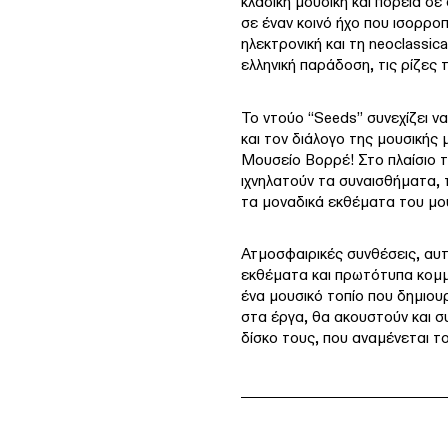
κλασική μουσική και πορεία σε
σε έναν κοινό ήχο που ισορροπ
ηλεκτρονική και τη neoclassica
ελληνική παράδοση, τις ρίζες 
Το ντούο “Seeds” συνεχίζει ν
και τον διάλογο της μουσικής
Μουσείο Βορρέ! Στο πλαίσιο τ
ιχνηλατούν τα συναισθήματα, 
τα μοναδικά εκθέματα του μου
Ατμοσφαιρικές συνθέσεις, αυ
εκθέματα και πρωτότυπα κομμ
ένα μουσικό τοπίο που δημιου
στα έργα, θα ακουστούν και σ
δίσκο τους, που αναμένεται τ