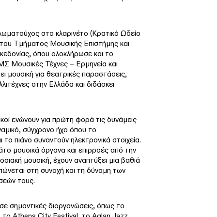
πλωματούχος στο κλαρινέτο (Κρατικό Ωδείο
 του Τμήματος Μουσικής Επιστήμης και
κεδονίας, όπου ολοκλήρωσε και το
ΜΣ Μουσικές Τέχνες – Ερμηνεία και
ει μουσική για θεατρικές παραστάσεις,
λιτέχνες στην Ελλάδα και διδάσκει
ικοί ενώνουν για πρώτη φορά τις δυνάμεις
αμικό, σύγχρονο ήχο όπου το
 το πιάνο συναντούν ηλεκτρονικά στοιχεία.
άτο μουσικά όργανα και επιρροές από την
δοσιακή μουσική, έχουν αναπτύξει μια βαθιά
ώνεται στη συνοχή και τη δύναμη των
σεών τους.
 σε σημαντικές διοργανώσεις, όπως το
 το Athens City Festival, το Aglan Jazz