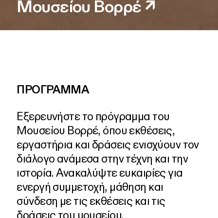
Μουσείου Βορρέ
↗
ΠΡΟΓΡΑΜΜΑ
Εξερευνήστε
το
πρόγραμμα
του
Μουσείου
Βορρέ,
όπου
εκθέσεις,
εργαστήρια
και
δράσεις
ενισχύουν
τον
διάλογο
ανάμεσα
στην
τέχνη
και
την
ιστορία.
Ανακαλύψτε
ευκαιρίες
για
ενεργή
συμμετοχή,
μάθηση
και
σύνδεση
με
τις
εκθέσεις
και
τις
δράσεις
του
μουσείου.