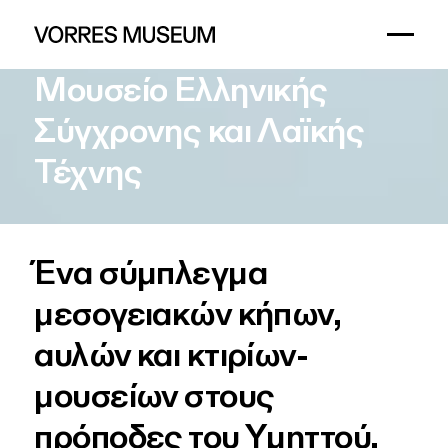
Μουσείο
Ελληνικής
Σύγχρονης
και
Λαϊκής
Τέχνης
Ένα σύμπλεγμα
μεσογειακών κήπων,
αυλών και κτιρίων-
μουσείων στους
πρόποδες του Υμηττού.