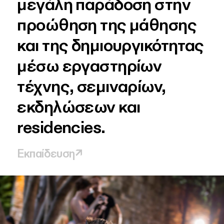
μεγάλη
παράδοση
στην
προώθηση
της
μάθησης
και
της
δημιουργικότητας
μέσω
εργαστηρίων
τέχνης,
σεμιναρίων,
εκδηλώσεων
και
residencies.
Εκπαίδευση
↗