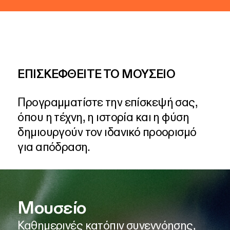
ΕΠΙΣΚΕΦΘΕΙΤΕ ΤΟ ΜΟΥΣΕΙΟ
Προγραμματίστε
την
επίσκεψή
σας,
όπου
η
τέχνη,
η
ιστορία
και
η
φύση
δημιουργούν
τον
ιδανικό
προορισμό
για
απόδραση.
Μουσείο
Καθημερινές κατόπιν συνεννόησης,