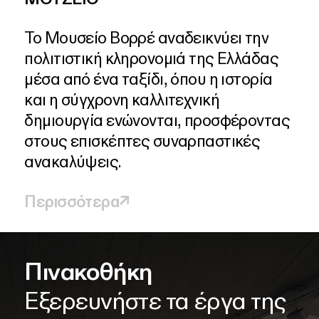
Το
Μουσείο
Βορρέ
αναδεικνύει
την
πολιτιστική
κληρονομιά
της
Ελλάδας
μέσα
από
ένα
ταξίδι,
όπου
η
ιστορία
και
η
σύγχρονη
καλλιτεχνική
δημιουργία
ενώνονται,
προσφέροντας
στους
επισκέπτες
συναρπαστικές
ανακαλύψεις.
Περισσότερα
↗
Πινακοθήκη
Πυργί
Πτέρυγα Γ. Σπυρόπουλου
Οι κήποι
Tocafé
Εξερευνήστε τα έργα της
Ανακαλύψτε την
Εξερευνήστε το έργο του
Απολαύστε την ομορφιά
Απολαύστε ένα διάλειμμα