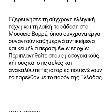
Εξερευνήστε
τη
σύγχρονη
ελληνική
τέχνη
και
τη
λαϊκή
παράδοση
στο
Μουσείο
Βορρέ,
όπου
σύγχρονα
έργα
συναντούν
καθημερινά
αντικείμενα
και
κειμήλια
περασμένων
εποχών.
Περιπλανηθείτε
στους
μεσογειακούς
κήπους
και
στις
αυλές
και
ανακαλύψτε
τις
ιστορίες
που
ενώνουν
το
παρελθόν
με
το
παρόν
της
Ελλάδας.