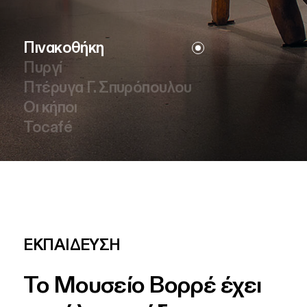
Πινακοθήκη
Πυργί
Πτέρυγα Γ. Σπυρόπουλου
Οι κήποι
Tocafé
ΕΚΠΑΙΔΕΥΣΗ
Το
Μουσείο
Βορρέ
έχει